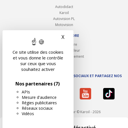
Autodidact
Karoil
Autovision PL
Motovision
NOUS REJOINDRE
X
Masquer le bandeau des 
Ouvrir un centre
Devenez contrôleur
Ce site utilise des cookies
Carrières et recrutement
et vous donne le contrôle
sur ceux que vous
souhaitez activer
SUIVEZ AUTOVISION SUR LES RÉSEAUX SOCIAUX ET PARTAGEZ NOS
ACTUS
Nos partenaires
(7)
APIs
Mesure d'audience
Régies publicitaires
Réseaux sociaux
Mentions légales
- Réalisé par © Karoil - 2026
Vidéos
Google Maps est désactivé.