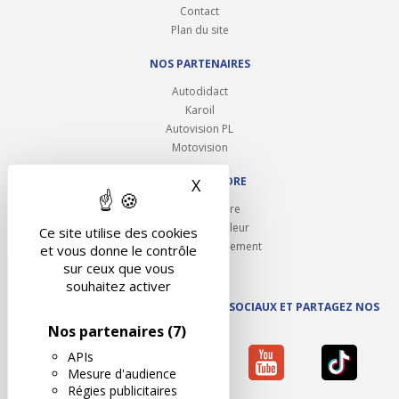
Contact
Plan du site
NOS PARTENAIRES
Autodidact
Karoil
Autovision PL
Motovision
NOUS REJOINDRE
X
Masquer le bandeau des 
Ouvrir un centre
Devenez contrôleur
Ce site utilise des cookies
Carrières et recrutement
et vous donne le contrôle
sur ceux que vous
souhaitez activer
SUIVEZ AUTOVISION SUR LES RÉSEAUX SOCIAUX ET PARTAGEZ NOS
ACTUS
Nos partenaires
(7)
APIs
Mesure d'audience
Régies publicitaires