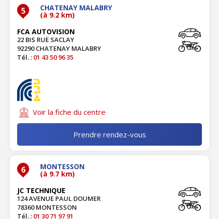
CHATENAY MALABRY
5
(à 9.2 km)
FCA AUTOVISION
22 BIS RUE SACLAY
92290 CHATENAY MALABRY
Tél. :
01 43 50 96 35
Voir la fiche du centre
Prendre rendez-vous
MONTESSON
6
(à 9.7 km)
JC TECHNIQUE
124 AVENUE PAUL DOUMER
78360 MONTESSON
Tél. :
01 30 71 97 91