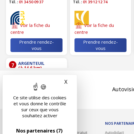
Tél. :
01 34 50 09 37
Tél. :
01 39 12 12 74
Voir la fiche du
Voir la fiche du
centre
centre
Prendre rendez-
Prendre rendez-
vous
vous
ARGENTEUIL
7
(à 14.6 km)
CONTROLE
X
Masquer le bandeau des 
TECHNIQUE
AUTOMOBILE
Autovisi
FREDERIC95
108 ROUTE DE PONTOISE
Ce site utilise des cookies
95100 ARGENTEUIL
et vous donne le contrôle
Tél. :
01 39 98 04 04
sur ceux que vous
souhaitez activer
OUTILS/DIVERS
NOS PARTENAI
Nos partenaires
(7)
Rappel contrôle technique gratuit
Autodidact