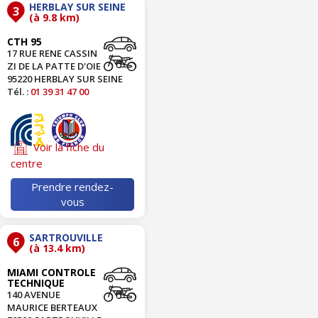
HERBLAY SUR SEINE
3
(à 9.8 km)
CTH 95
17 RUE RENE CASSIN
ZI DE LA PATTE D'OIE
95220 HERBLAY SUR SEINE
Tél. :
01 39 31 47 00
Voir la fiche du
centre
Prendre rendez-
vous
SARTROUVILLE
6
(à 13.4 km)
MIAMI CONTROLE
TECHNIQUE
140 AVENUE
MAURICE BERTEAUX