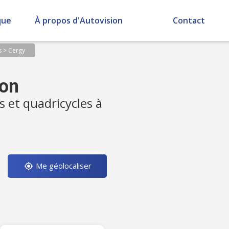
que
À propos d'Autovision
Contact
s
>
Cergy
ion
s et quadricycles à
Me géolocaliser