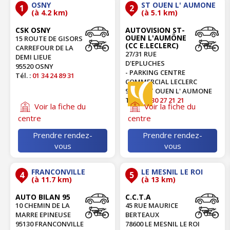
OSNY
ST OUEN L' AUMONE
1
2
(à 4.2 km)
(à 5.1 km)
CSK OSNY
AUTOVISION ST-
OUEN L'AUMÔNE
15 ROUTE DE GISORS
(CC E.LECLERC)
CARREFOUR DE LA
27/31 RUE
DEMI LIEUE
D'EPLUCHES
95520 OSNY
- PARKING CENTRE
Tél. :
01 34 24 89 31
COMMERCIAL LECLERC
95310 ST OUEN L' AUMONE
Tél. :
01 30 27 21 21
Voir la fiche du
Voir la fiche du
centre
centre
Prendre rendez-
Prendre rendez-
vous
vous
FRANCONVILLE
LE MESNIL LE ROI
4
5
(à 11.7 km)
(à 13 km)
AUTO BILAN 95
C.C.T.A
10 CHEMIN DE LA
45 RUE MAURICE
MARRE EPINEUSE
BERTEAUX
95130 FRANCONVILLE
78600 LE MESNIL LE ROI