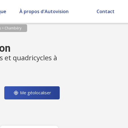
que
À propos d'Autovision
Contact
s
>
Chambéry
ion
s et quadricycles à
Me géolocaliser