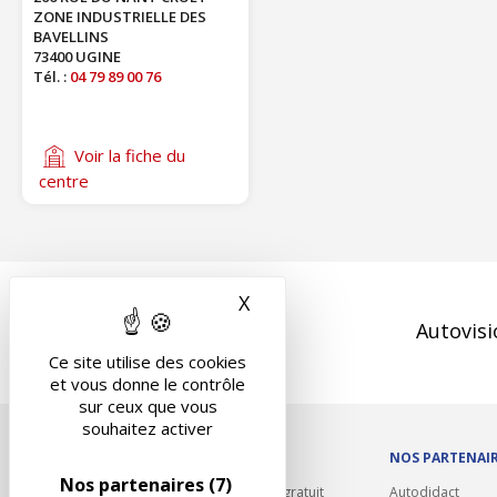
ZONE INDUSTRIELLE DES
BAVELLINS
73400 UGINE
Tél. :
04 79 89 00 76
Voir la fiche du
centre
X
Masquer le bandeau des 
Autovisi
Ce site utilise des cookies
et vous donne le contrôle
sur ceux que vous
souhaitez activer
OUTILS/DIVERS
NOS PARTENAI
Nos partenaires
(7)
Rappel contrôle technique gratuit
Autodidact