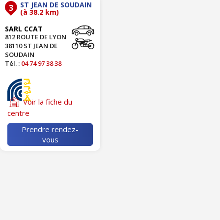
ST JEAN DE SOUDAIN
3
(à 38.2 km)
SARL CCAT
812 ROUTE DE LYON
38110 ST JEAN DE
SOUDAIN
Tél. :
04 74 97 38 38
Voir la fiche du
centre
Prendre rendez-
vous