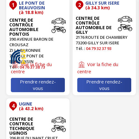
LE PONT DE
GILLY SUR ISERE
1
2
BEAUVOISIN
(à 34.3 km)
(à 18.8 km)
CENTRE DE
CENTRE DE
CONTRÔLE
CONTRÔLE
AUTOMOBILE DE
AUTOMOBILE
GILLY
PONTOIS
2176 ROUTE DE CHAMBERY
390 AVENUE BARON DE
73200 GILLY SUR ISERE
CROUSAZ
Tél. :
04 79 32 37 93
ZI LA BARONNIE
73330 LE PONT DE
BEAUVOISIN
Voir la fiche du
Voir la fiche du
Tél. :
04 76 37 38 73
centre
centre
Prendre rendez-
Prendre rendez-
vous
vous
UGINE
4
(à 43.2 km)
CENTRE DE
CONTROLE
TECHNIQUE
UGINOIS
206 RUE DU NANT CRUET