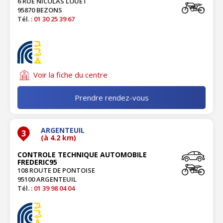
6 RUE NICOLAS LOUET
95870 BEZONS
Tél. :
01 30 25 39 67
Voir la fiche du centre
Prendre rendez-vous
ARGENTEUIL
3
(à 4.2 km)
CONTROLE TECHNIQUE AUTOMOBILE
FREDERIC95
108 ROUTE DE PONTOISE
95100 ARGENTEUIL
Tél. :
01 39 98 04 04