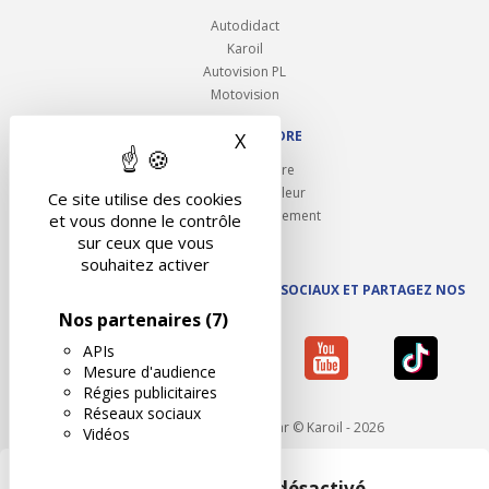
Autodidact
Karoil
Autovision PL
Motovision
NOUS REJOINDRE
X
Masquer le bandeau des 
Ouvrir un centre
Devenez contrôleur
Ce site utilise des cookies
Carrières et recrutement
et vous donne le contrôle
sur ceux que vous
souhaitez activer
SUIVEZ AUTOVISION SUR LES RÉSEAUX SOCIAUX ET PARTAGEZ NOS
ACTUS
Nos partenaires
(7)
APIs
Mesure d'audience
Régies publicitaires
Réseaux sociaux
Mentions légales
- Réalisé par © Karoil - 2026
Vidéos
Google Maps est désactivé.