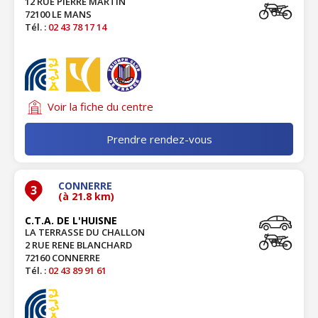
12 RUE PIERRE MARTIN
72100 LE MANS
Tél. :
02 43 78 17 14
Voir la fiche du centre
Prendre rendez-vous
CONNERRE
3
(à 21.8 km)
C.T.A. DE L'HUISNE
LA TERRASSE DU CHALLON
2 RUE RENE BLANCHARD
72160 CONNERRE
Tél. :
02 43 89 91 61