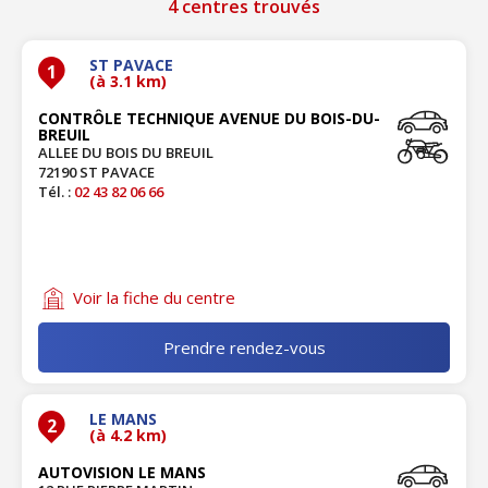
4 centres trouvés
ST PAVACE
1
(à 3.1 km)
CONTRÔLE TECHNIQUE AVENUE DU BOIS-DU-
BREUIL
ALLEE DU BOIS DU BREUIL
72190 ST PAVACE
Tél. :
02 43 82 06 66
Voir la fiche du centre
Prendre rendez-vous
LE MANS
2
(à 4.2 km)
AUTOVISION LE MANS