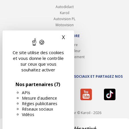
Autodidact
Karoil
Autovision PL
Motovision
NOUS REJOINDRE
X
Masquer le bandeau des 
Ouvrir un centre
Devenez contrôleur
Ce site utilise des cookies
Carrières et recrutement
et vous donne le contrôle
sur ceux que vous
souhaitez activer
SUIVEZ AUTOVISION SUR LES RÉSEAUX SOCIAUX ET PARTAGEZ NOS
ACTUS
Nos partenaires
(7)
APIs
Mesure d'audience
Régies publicitaires
Réseaux sociaux
Mentions légales
- Réalisé par © Karoil - 2026
Vidéos
Google Maps est désactivé.