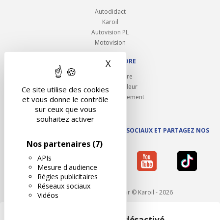
Autodidact
Karoil
Autovision PL
Motovision
NOUS REJOINDRE
X
Masquer le bandeau des 
Ouvrir un centre
Devenez contrôleur
Ce site utilise des cookies
Carrières et recrutement
et vous donne le contrôle
sur ceux que vous
souhaitez activer
SUIVEZ AUTOVISION SUR LES RÉSEAUX SOCIAUX ET PARTAGEZ NOS
ACTUS
Nos partenaires
(7)
APIs
Mesure d'audience
Régies publicitaires
Réseaux sociaux
Mentions légales
- Réalisé par © Karoil - 2026
Vidéos
Google Maps est désactivé.