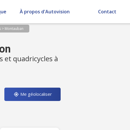
que
À propos d'Autovision
Contact
s
>
Montauban
ion
s et quadricycles à
Me géolocaliser