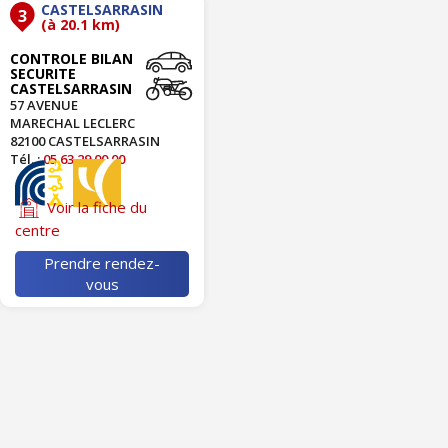
CASTELSARRASIN
3
(à 20.1 km)
CONTROLE BILAN
SECURITE
CASTELSARRASIN
57 AVENUE
MARECHAL LECLERC
82100 CASTELSARRASIN
Tél. :
05 63 29 00 00
Voir la fiche du
centre
Prendre rendez-
vous