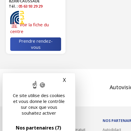
82300 CAUSSADE
Tél. :
05 63 93 29 29
Voir la fiche du
centre
Prendre rendez-
vous
X
Masquer le bandeau des 
Autovisi
Ce site utilise des cookies
et vous donne le contrôle
sur ceux que vous
souhaitez activer
OUTILS/DIVERS
NOS PARTENAI
Nos partenaires
(7)
Rappel contrôle technique gratuit
Autodidact