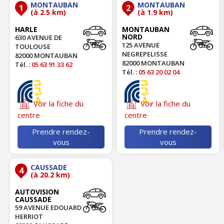
MONTAUBAN
MONTAUBAN
1
2
(à 2.5 km)
(à 1.9 km)
HARLE
MONTAUBAN
NORD
630 AVENUE DE
125 AVENUE
TOULOUSE
NEGREPELISSE
82000 MONTAUBAN
82000 MONTAUBAN
Tél. :
05 63 91 33 62
Tél. :
05 63 20 02 04
Voir la fiche du
Voir la fiche du
centre
centre
Prendre rendez-
Prendre rendez-
vous
vous
CAUSSADE
4
(à 20.2 km)
AUTOVISION
CAUSSADE
59 AVENUE EDOUARD
HERRIOT