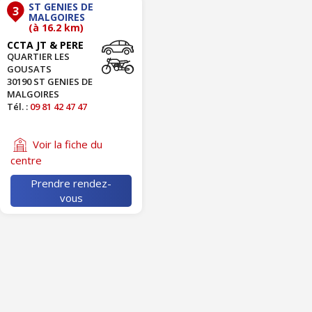
ST GENIES DE
3
MALGOIRES
(à 16.2 km)
CCTA JT & PERE
QUARTIER LES
GOUSATS
30190 ST GENIES DE
MALGOIRES
Tél. :
09 81 42 47 47
Voir la fiche du
centre
Prendre rendez-
vous