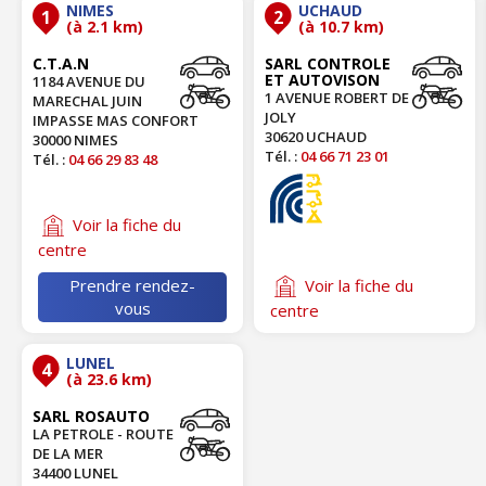
NIMES
UCHAUD
1
2
(à 2.1 km)
(à 10.7 km)
C.T.A.N
SARL CONTROLE
ET AUTOVISON
1184 AVENUE DU
1 AVENUE ROBERT DE
MARECHAL JUIN
JOLY
IMPASSE MAS CONFORT
30620 UCHAUD
30000 NIMES
Tél. :
04 66 71 23 01
Tél. :
04 66 29 83 48
Voir la fiche du
centre
Prendre rendez-
Voir la fiche du
vous
centre
LUNEL
4
(à 23.6 km)
SARL ROSAUTO
LA PETROLE - ROUTE
DE LA MER
34400 LUNEL