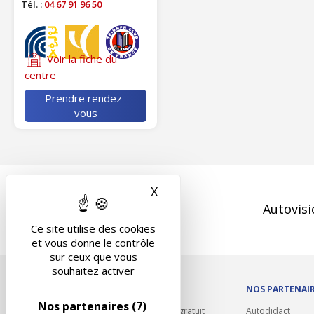
Tél. :
04 67 91 96 50
Voir la fiche du
centre
Prendre rendez-
vous
X
Masquer le bandeau des 
Autovisi
Ce site utilise des cookies
et vous donne le contrôle
sur ceux que vous
souhaitez activer
OUTILS/DIVERS
NOS PARTENAI
Nos partenaires
(7)
Rappel contrôle technique gratuit
Autodidact