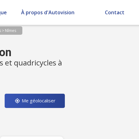
que
À propos d'Autovision
Contact
s
>
Nîmes
ion
s et quadricycles à
Me géolocaliser