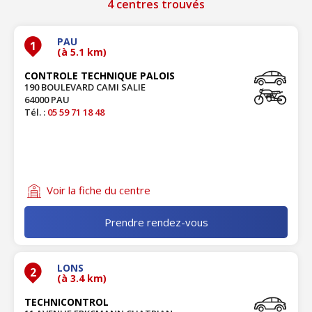
4 centres trouvés
PAU
1
(à 5.1 km)
CONTROLE TECHNIQUE PALOIS
190 BOULEVARD CAMI SALIE
64000 PAU
Tél. :
05 59 71 18 48
Voir la fiche du centre
Prendre rendez-vous
LONS
2
(à 3.4 km)
TECHNICONTROL