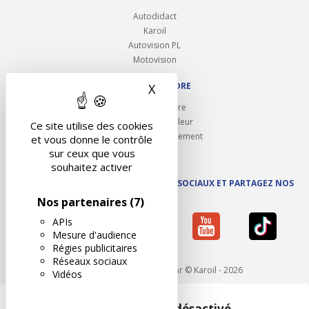
Autodidact
Karoil
Autovision PL
Motovision
NOUS REJOINDRE
X
Masquer le bandeau des 
Ouvrir un centre
Devenez contrôleur
Ce site utilise des cookies
Carrières et recrutement
et vous donne le contrôle
sur ceux que vous
souhaitez activer
SUIVEZ AUTOVISION SUR LES RÉSEAUX SOCIAUX ET PARTAGEZ NOS
ACTUS
Nos partenaires
(7)
APIs
Mesure d'audience
Régies publicitaires
Réseaux sociaux
Mentions légales
- Réalisé par © Karoil - 2026
Vidéos
Google Maps est désactivé.