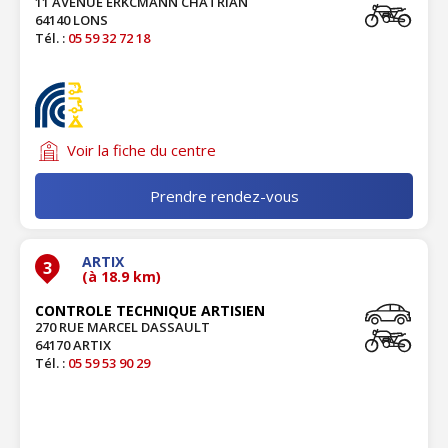
11 AVENUE ERKCMANN CHATRIAN
64140 LONS
Tél. :
05 59 32 72 18
Voir la fiche du centre
Prendre rendez-vous
ARTIX
3
(à 18.9 km)
CONTROLE TECHNIQUE ARTISIEN
270 RUE MARCEL DASSAULT
64170 ARTIX
Tél. :
05 59 53 90 29