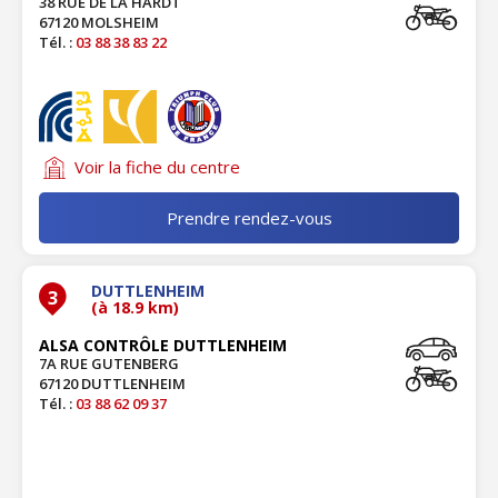
38 RUE DE LA HARDT
67120 MOLSHEIM
Tél. :
03 88 38 83 22
Voir la fiche du centre
Prendre rendez-vous
DUTTLENHEIM
3
(à 18.9 km)
ALSA CONTRÔLE DUTTLENHEIM
7A RUE GUTENBERG
67120 DUTTLENHEIM
Tél. :
03 88 62 09 37