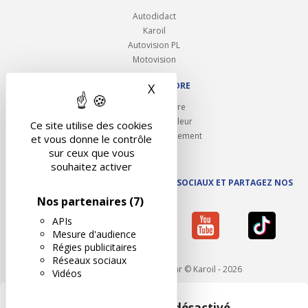
Autodidact
Karoil
Autovision PL
Motovision
NOUS REJOINDRE
X
Masquer le bandeau des 
Ouvrir un centre
Devenez contrôleur
Ce site utilise des cookies
Carrières et recrutement
et vous donne le contrôle
sur ceux que vous
souhaitez activer
SUIVEZ AUTOVISION SUR LES RÉSEAUX SOCIAUX ET PARTAGEZ NOS
ACTUS
Nos partenaires
(7)
APIs
Mesure d'audience
Régies publicitaires
Réseaux sociaux
Mentions légales
- Réalisé par © Karoil - 2026
Vidéos
Google Maps est désactivé.