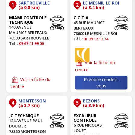
SARTROUVILLE
LE MESNIL LE ROI
1
2
(à 0.8 km)
(à 3.4 km)
MIAMI CONTROLE
C.C.T.A
TECHNIQUE
45 RUE MAURICE
140 AVENUE
BERTEAUX
MAURICE BERTEAUX
78600 LE MESNIL LE ROI
78500 SARTROUVILLE
Tél. :
01 39 12 12 74
Tél. :
09 67 41 99 06
Voir la fiche du
centre
Prendre rendez-
Voir la fiche du
vous
centre
MONTESSON
BEZONS
4
5
(à 3.7 km)
(à 3.9 km)
JC TECHNIQUE
EXCALIBUR
CONTRÔLE
124 AVENUE PAUL
6 RUE NICOLAS
DOUMER
LOUET
78360 MONTESSON