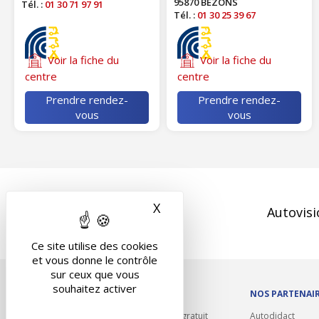
95870 BEZONS
Tél. :
01 30 71 97 91
Tél. :
01 30 25 39 67
Voir la fiche du
Voir la fiche du
centre
centre
Prendre rendez-
Prendre rendez-
vous
vous
X
Masquer le bandeau des 
Autovisi
Ce site utilise des cookies
et vous donne le contrôle
sur ceux que vous
souhaitez activer
OUTILS/DIVERS
NOS PARTENAI
Rappel contrôle technique gratuit
Autodidact