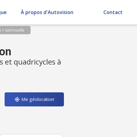
que
À propos d'Autovision
Contact
s
>
Sartrouville
ion
s et quadricycles à
Me géolocaliser