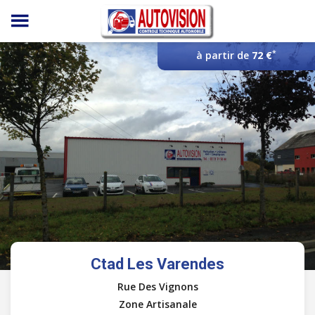
Panneau de gestion des cookies
*
à partir de
72 €
Ctad Les Varendes
Rue Des Vignons
Zone Artisanale