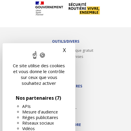
OUTILS/DIVERS
X
Masquer le bandeau des 
Rappel contrôle technique gratuit
Partenariats/Remises
Liens utiles
Ce site utilise des cookies
Contact
et vous donne le contrôle
Plan du site
sur ceux que vous
souhaitez activer
NOS PARTENAIRES
Autodidact
Nos partenaires
(7)
Karoil
APIs
Autovision PL
Mesure d'audience
Motovision
Régies publicitaires
Réseaux sociaux
NOUS REJOINDRE
Vidéos