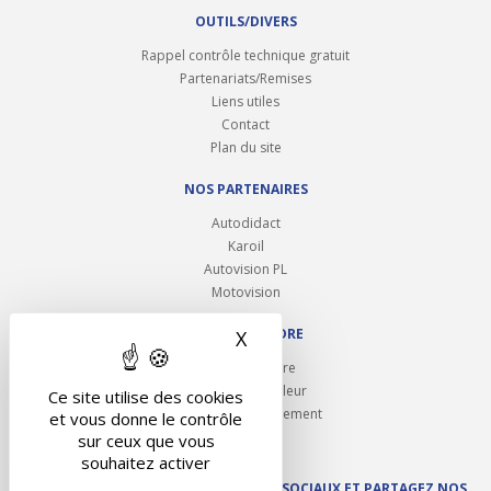
OUTILS/DIVERS
Rappel contrôle technique gratuit
Partenariats/Remises
Liens utiles
Contact
Plan du site
NOS PARTENAIRES
Autodidact
Karoil
Autovision PL
Motovision
NOUS REJOINDRE
X
Masquer le bandeau des 
Ouvrir un centre
Devenez contrôleur
Ce site utilise des cookies
Carrières et recrutement
et vous donne le contrôle
sur ceux que vous
souhaitez activer
SUIVEZ AUTOVISION SUR LES RÉSEAUX SOCIAUX ET PARTAGEZ NOS