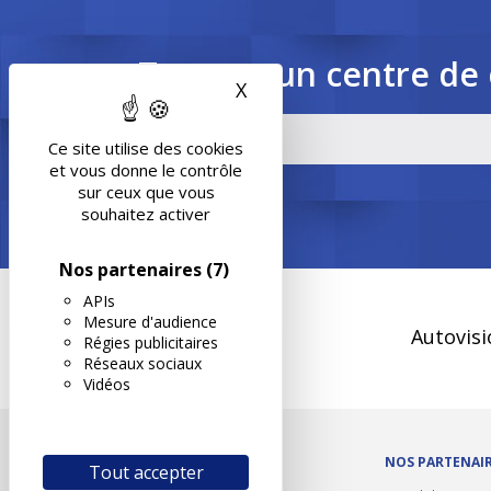
Trouvez un centre de 
X
Masquer le bandeau des 
Ce site utilise des cookies
et vous donne le contrôle
sur ceux que vous
souhaitez activer
Nos partenaires
(7)
APIs
Mesure d'audience
Autovisi
Régies publicitaires
Réseaux sociaux
Vidéos
OUTILS/DIVERS
NOS PARTENAI
Tout accepter