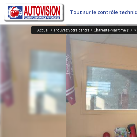
Panneau de gestion des cookies
Tout sur le contrôle techni
Accueil
>
Trouvez votre centre
>
Charente-Maritime (17)