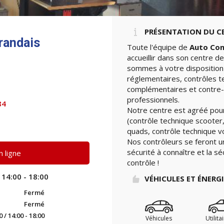
PRÉSENTATION DU C
randais
Toute l'équipe de
Auto Con
accueillir dans son centre d
sommes à votre disposition 
réglementaires, contrôles t
complémentaires et contre-v
professionnels.
84
Notre centre est agréé pour
(contrôle technique scooter,
quads, contrôle technique vo
Nos contrôleurs se feront u
sécurité à connaître et la sé
 ligne
contrôle !
 14:00 - 18:00
VÉHICULES ET ÉNERG
Fermé
Fermé
0 / 14:00 - 18:00
Véhicules
Utilita