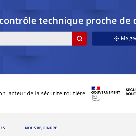
contrôle
technique
proche de 
cookies
Me géo
on, acteur de la sécurité routière
RES
NOUS REJOINDRE