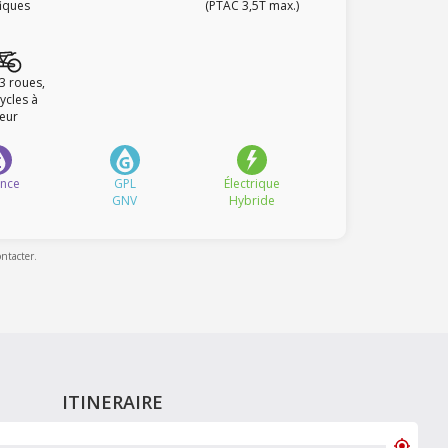
fiques
(PTAC 3,5T max.)
 3 roues,
ycles à
eur
ence
GPL
Électrique
GNV
Hybride
ontacter.
ITINERAIRE