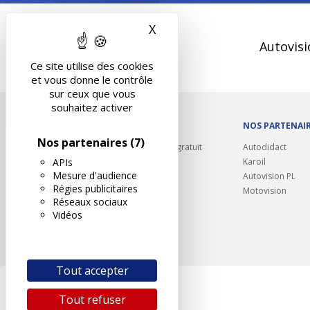
X
Masquer le bandeau des 
Autovisi
Ce site utilise des cookies
et vous donne le contrôle
sur ceux que vous
souhaitez activer
OUTILS/DIVERS
NOS PARTENAI
Nos partenaires
(7)
Rappel contrôle technique gratuit
Autodidact
APIs
Partenariats/Remises
Karoil
Mesure d'audience
Liens utiles
Autovision PL
Régies publicitaires
Contact
Motovision
Réseaux sociaux
Plan du site
Vidéos
Tout accepter
Tout refuser