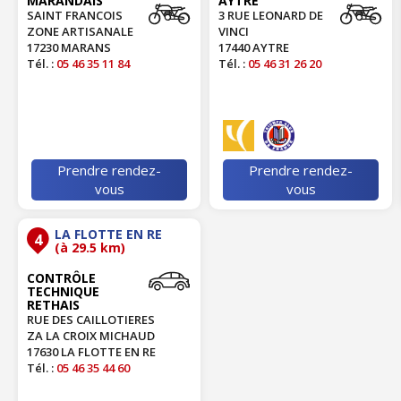
MARANDAIS
AYTRÉ
SAINT FRANCOIS
3 RUE LEONARD DE
ZONE ARTISANALE
VINCI
17230 MARANS
17440 AYTRE
Tél. :
05 46 35 11 84
Tél. :
05 46 31 26 20
Prendre rendez-
Prendre rendez-
vous
vous
LA FLOTTE EN RE
4
(à 29.5 km)
CONTRÔLE
TECHNIQUE
RETHAIS
RUE DES CAILLOTIERES
ZA LA CROIX MICHAUD
17630 LA FLOTTE EN RE
Tél. :
05 46 35 44 60