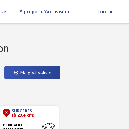
que
À propos d'Autovision
Contact
on
Me géolocaliser
SURGERES
3
(à 29.4 km)
PENEAUD