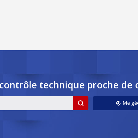
contrôle
technique
proche de 
Me géo