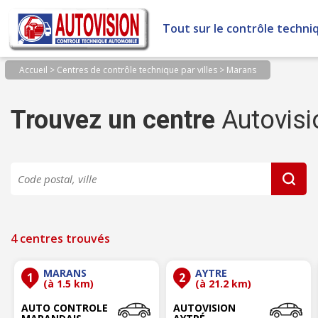
Panneau de gestion des cookies
Tout sur le contrôle techni
Accueil
>
Centres de contrôle technique par villes
>
Marans
Trouvez un centre
Autovisi
4 centres trouvés
MARANS
AYTRE
1
2
(à 1.5 km)
(à 21.2 km)
AUTO CONTROLE
AUTOVISION