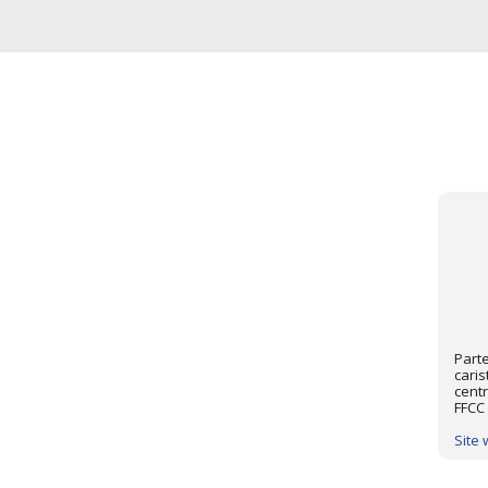
Part
caris
centr
FFCC 
Site