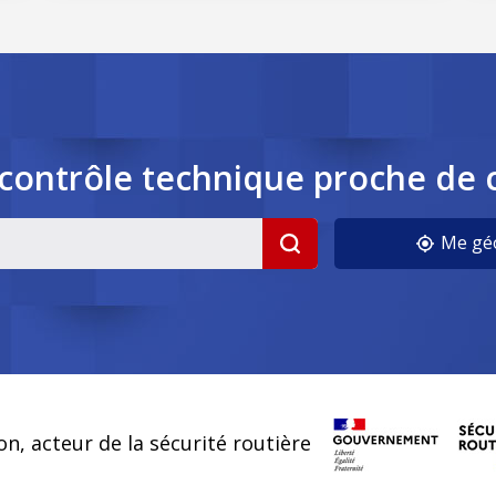
contrôle
technique
proche de 
cookies
Me géo
on, acteur de la sécurité routière