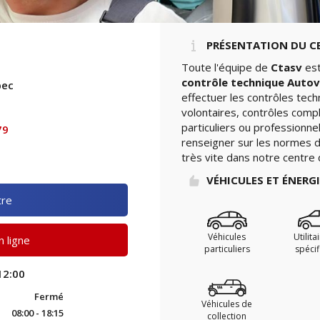
PRÉSENTATION DU C
Toute l'équipe de
Ctasv
est
contrôle technique Autov
bec
effectuer les contrôles tec
volontaires, contrôles comp
particuliers ou professionne
79
renseigner sur les normes de
très vite dans notre centre 
VÉHICULES ET ÉNERG
tre
Véhicules
Utilita
 ligne
particuliers
spéci
12:00
Fermé
Véhicules de
08:00 - 18:15
collection