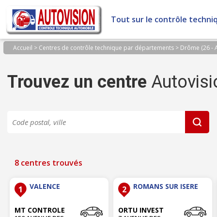
Panneau de gestion des cookies
Tout sur le contrôle techni
Accueil
>
Centres de contrôle technique par départements
>
Drôme (26 - 
Trouvez un centre
Autovisi
8 centres trouvés
VALENCE
ROMANS SUR ISERE
1
2
MT CONTROLE
ORTU INVEST