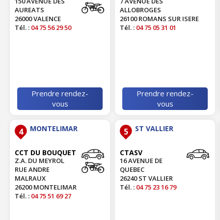
150 AVENUE DES
7 AVENUE DES
AUREATS
ALLOBROGES
26000 VALENCE
26100 ROMANS SUR ISERE
Tél. :
04 75 56 29 50
Tél. :
04 75 05 31 01
Prendre rendez-
Prendre rendez-
vous
vous
MONTELIMAR
ST VALLIER
4
5
CCT DU BOUQUET
CTASV
Z.A. DU MEYROL
16 AVENUE DE
RUE ANDRE
QUEBEC
MALRAUX
26240 ST VALLIER
26200 MONTELIMAR
Tél. :
04 75 23 16 79
Tél. :
04 75 51 69 27