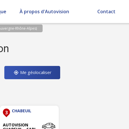
que
À propos d'Autovision
Contact
Auvergne-Rhône-Alpes)
on
Me géolocaliser
CHABEUIL
3
AUTOVISION