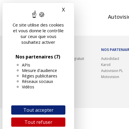
X
Masquer le bandeau des 
Autovisi
Ce site utilise des cookies
et vous donne le contrôle
sur ceux que vous
souhaitez activer
OUTILS/DIVERS
NOS PARTENAI
Nos partenaires
(7)
Rappel contrôle technique gratuit
Autodidact
APIs
Partenariats/Remises
Karoil
Mesure d'audience
Liens utiles
Autovision PL
Régies publicitaires
Contact
Motovision
Réseaux sociaux
Plan du site
Vidéos
Tout accepter
Tout refuser