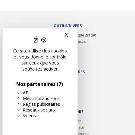
OUTILS/DIVERS
X
Masquer le bandeau des 
Rappel contrôle technique gratuit
Partenariats/Remises
Liens utiles
Ce site utilise des cookies
Contact
et vous donne le contrôle
Plan du site
sur ceux que vous
souhaitez activer
NOS PARTENAIRES
Autodidact
Nos partenaires
(7)
Karoil
APIs
Autovision PL
Mesure d'audience
Motovision
Régies publicitaires
Réseaux sociaux
NOUS REJOINDRE
Vidéos
Ouvrir un centre
Devenez contrôleur
Carrières et recrutement