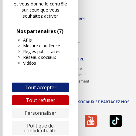
Contact
et vous donne le contrôle
Plan du site
sur ceux que vous
souhaitez activer
NOS PARTENAIRES
Autodidact
Nos partenaires
(7)
Karoil
APIs
Autovision PL
Mesure d'audience
Motovision
Régies publicitaires
Réseaux sociaux
NOUS REJOINDRE
Vidéos
Ouvrir un centre
Devenez contrôleur
Carrières et recrutement
Tout accepter
Tout refuser
SUIVEZ AUTOVISION SUR LES RÉSEAUX SOCIAUX ET PARTAGEZ NOS
ACTUS
Personnaliser
Politique de
confidentialité