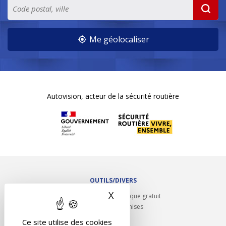
Me géolocaliser
Autovision, acteur de la sécurité routière
OUTILS/DIVERS
X
Masquer le bandeau des 
Rappel contrôle technique gratuit
Partenariats/Remises
Liens utiles
Ce site utilise des cookies