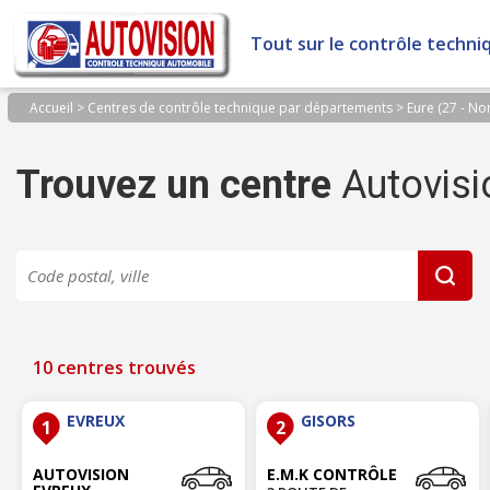
Panneau de gestion des cookies
Tout sur le contrôle techni
Accueil
>
Centres de contrôle technique par départements
>
Eure (27 - N
Trouvez un centre
Autovisi
10 centres trouvés
EVREUX
GISORS
1
2
AUTOVISION
E.M.K CONTRÔLE