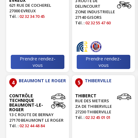
EVREUX
3 ROUTE DE
621 RUE DE COCHEREL
DELINCOURT
27000 EVREUX
ZONE INDUSTRIELLE
Tél. :
02 32 34 70 45
27140 GISORS
Tél. :
02 32 55 47 60
Prendre rendez-
Prendre rendez-
vous
vous
BEAUMONT LE ROGER
THIBERVILLE
4
5
CONTRÔLE
THIBERCT
TECHNIQUE
RUE DES METIERS
BEAUMONT-LE-
ZA DE THIBERVILLE
ROGER
27230 THIBERVILLE
13 C ROUTE DE BERNAY
Tél. :
02 32 45 01 01
27170 BEAUMONT LE ROGER
Tél. :
02 32 44 48 84