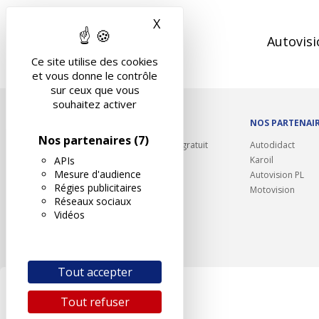
BOSROUMOIS
10
X
Masquer le bandeau des 
Autovisi
ROUAS CONTROLE
TECHNIQUE
Ce site utilise des cookies
LE FROC DUHAMEL
et vous donne le contrôle
27670 BOSROUMOIS
sur ceux que vous
Tél. :
02 35 81 04 53
souhaitez activer
OUTILS/DIVERS
NOS PARTENAI
Nos partenaires
(7)
Rappel contrôle technique gratuit
Autodidact
APIs
Partenariats/Remises
Karoil
Mesure d'audience
Liens utiles
Autovision PL
Régies publicitaires
Contact
Motovision
Prendre rendez-
Réseaux sociaux
Plan du site
vous
Vidéos
Tout accepter
Tout refuser