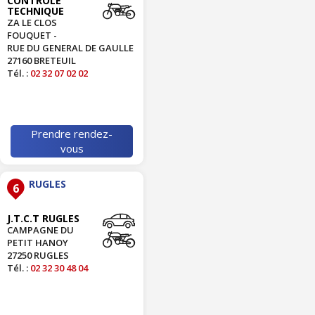
CONTROLE
TECHNIQUE
ZA LE CLOS
FOUQUET -
RUE DU GENERAL DE GAULLE
27160 BRETEUIL
Tél. :
02 32 07 02 02
Prendre rendez-
vous
RUGLES
6
J.T.C.T RUGLES
CAMPAGNE DU
PETIT HANOY
27250 RUGLES
Tél. :
02 32 30 48 04