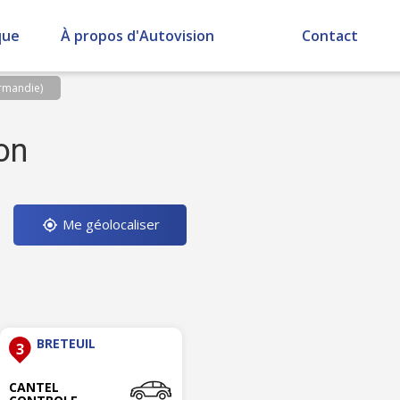
que
À propos d'Autovision
Contact
ormandie)
on
Me géolocaliser
BRETEUIL
3
CANTEL