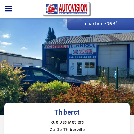
Panneau de gestion des cookies
*
à partir de
75 €
Thiberct
Rue Des Metiers
Za De Thiberville