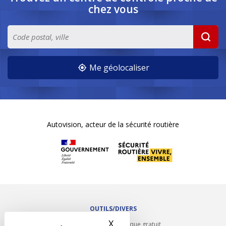
chez vous
Me géolocaliser
Autovision, acteur de la sécurité routière
OUTILS/DIVERS
X
Masquer le bandeau des 
Rappel contrôle technique gratuit