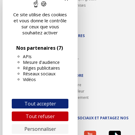
Partenariats/Remises
Liens utiles
Ce site utilise des cookies
Contact
et vous donne le contrôle
Plan du site
sur ceux que vous
souhaitez activer
NOS PARTENAIRES
Autodidact
Nos partenaires
(7)
Karoil
APIs
Autovision PL
Mesure d'audience
Motovision
Régies publicitaires
Réseaux sociaux
NOUS REJOINDRE
Vidéos
Ouvrir un centre
Devenez contrôleur
Carrières et recrutement
Tout accepter
Tout refuser
SUIVEZ AUTOVISION SUR LES RÉSEAUX SOCIAUX ET PARTAGEZ NOS
ACTUS
Personnaliser