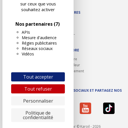
Plan du site
sur ceux que vous
souhaitez activer
NOS PARTENAIRES
Autodidact
Nos partenaires
(7)
Karoil
APIs
Autovision PL
Mesure d'audience
Motovision
Régies publicitaires
Réseaux sociaux
NOUS REJOINDRE
Vidéos
Ouvrir un centre
Devenez contrôleur
Carrières et recrutement
Tout accepter
Tout refuser
SUIVEZ AUTOVISION SUR LES RÉSEAUX SOCIAUX ET PARTAGEZ NOS
ACTUS
Personnaliser
Politique de
confidentialité
Mentions légales
- Réalisé par © Karoil - 2026