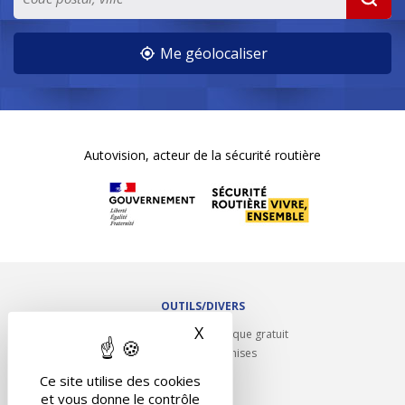
Me géolocaliser
Autovision, acteur de la sécurité routière
OUTILS/DIVERS
X
Masquer le bandeau des 
Rappel contrôle technique gratuit
Partenariats/Remises
Liens utiles
Ce site utilise des cookies
Contact
et vous donne le contrôle