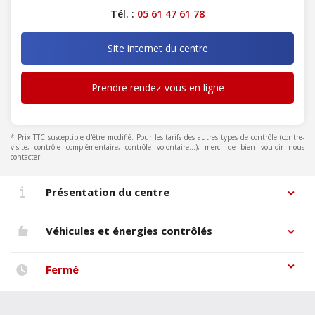
Tél. :
05 61 47 61 78
Site internet du centre
Prendre rendez-vous en ligne
* Prix TTC susceptible d'être modifié. Pour les tarifs des autres types de contrôle (contre-
visite, contrôle complémentaire, contrôle volontaire...), merci de bien vouloir nous
contacter.
Présentation du centre
Véhicules et énergies contrôlés
Fermé