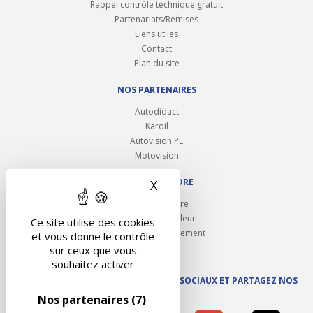
Rappel contrôle technique gratuit
Partenariats/Remises
Liens utiles
Contact
Plan du site
NOS PARTENAIRES
Autodidact
Karoil
Autovision PL
Motovision
NOUS REJOINDRE
X
Masquer le bandeau des 
Ouvrir un centre
Devenez contrôleur
Ce site utilise des cookies
Carrières et recrutement
et vous donne le contrôle
sur ceux que vous
souhaitez activer
SUIVEZ AUTOVISION SUR LES RÉSEAUX SOCIAUX ET PARTAGEZ NOS
ACTUS
Nos partenaires
(7)