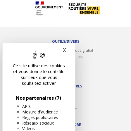
OUTILS/DIVERS
X
Masquer le bandeau des 
Rappel contrôle technique gratuit
Partenariats/Remises
Liens utiles
Ce site utilise des cookies
Contact
et vous donne le contrôle
Plan du site
sur ceux que vous
souhaitez activer
NOS PARTENAIRES
Autodidact
Nos partenaires
(7)
Karoil
APIs
Autovision PL
Mesure d'audience
Motovision
Régies publicitaires
Réseaux sociaux
NOUS REJOINDRE
Vidéos