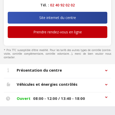
Tél. :
02 40 92 02 02
Site internet du centre
Prendre rendez-vous en ligne
* Prix TTC susceptible d'être modifié. Pour les tarifs des autres types de contrôle (contre-
visite, contrôle complémentaire, contrôle volontaire...), merci de bien vouloir nous
contacter.
Présentation du centre
Véhicules et énergies contrôlés
Ouvert
08:00 - 12:00 / 13:40 - 18:00