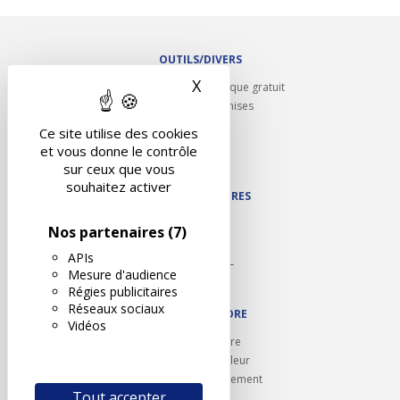
OUTILS/DIVERS
X
Masquer le bandeau des 
Rappel contrôle technique gratuit
Partenariats/Remises
Liens utiles
Ce site utilise des cookies
Contact
et vous donne le contrôle
Plan du site
sur ceux que vous
souhaitez activer
NOS PARTENAIRES
Autodidact
Nos partenaires
(7)
Karoil
APIs
Autovision PL
Mesure d'audience
Motovision
Régies publicitaires
Réseaux sociaux
NOUS REJOINDRE
Vidéos
Ouvrir un centre
Devenez contrôleur
Carrières et recrutement
Tout accepter