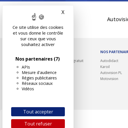
X
Masquer le bandeau des 
Autovisi
Ce site utilise des cookies
et vous donne le contrôle
sur ceux que vous
souhaitez activer
OUTILS/DIVERS
NOS PARTENAI
Nos partenaires
(7)
Rappel contrôle technique gratuit
Autodidact
APIs
Partenariats/Remises
Karoil
Mesure d'audience
Liens utiles
Autovision PL
Régies publicitaires
Contact
Motovision
Réseaux sociaux
Plan du site
Vidéos
Tout accepter
Tout refuser