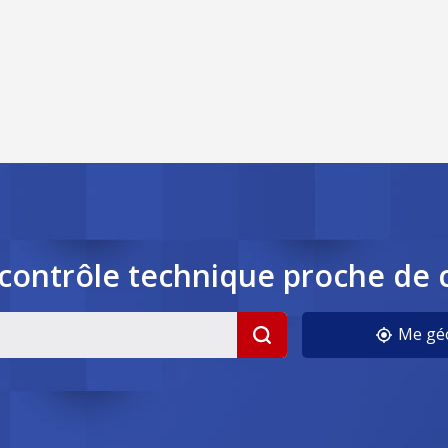
contrôle
technique
proche de 
Me géo