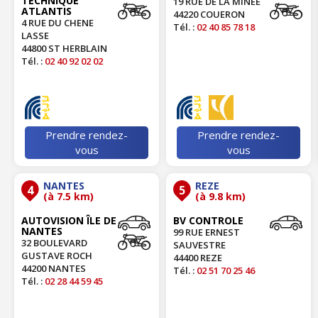
TECHNIQUE
19 RUE DE LA MINEE
ATLANTIS
44220 COUERON
4 RUE DU CHENE
Tél. :
02 40 85 78 18
LASSE
44800 ST HERBLAIN
Tél. :
02 40 92 02 02
Prendre rendez-
Prendre rendez-
vous
vous
NANTES
REZE
4
5
(à 7.5 km)
(à 9.8 km)
AUTOVISION ÎLE DE
BV CONTROLE
NANTES
99 RUE ERNEST
32 BOULEVARD
SAUVESTRE
GUSTAVE ROCH
44400 REZE
44200 NANTES
Tél. :
02 51 70 25 46
Tél. :
02 28 44 59 45