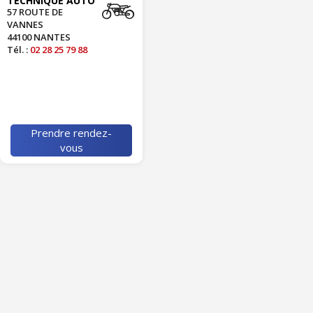
TECHNIQUE AUTO
57 ROUTE DE
VANNES
44100 NANTES
Tél. :
02 28 25 79 88
Prendre rendez-
vous