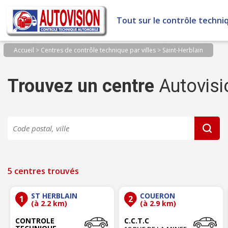
Panneau de gestion des cookies
Tout sur le contrôle techni
Accueil
>
Centres de contrôle technique par villes
>
Saint-Herblain
Trouvez un centre
Autovisi
5 centres trouvés
ST HERBLAIN
COUERON
1
2
(à 2.2 km)
(à 2.9 km)
CONTROLE
C.C.T.C