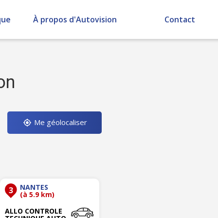
que
À propos d'Autovision
Contact
on
Me géolocaliser
NANTES
3
(à 5.9 km)
ALLO CONTROLE