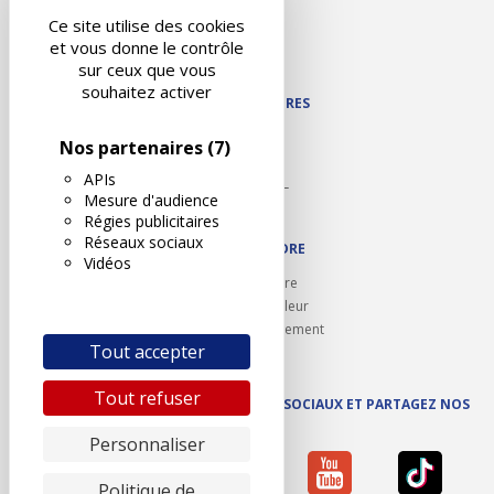
Liens utiles
Ce site utilise des cookies
Contact
et vous donne le contrôle
Plan du site
sur ceux que vous
souhaitez activer
NOS PARTENAIRES
Autodidact
Nos partenaires
(7)
Karoil
APIs
Autovision PL
Mesure d'audience
Motovision
Régies publicitaires
Réseaux sociaux
NOUS REJOINDRE
Vidéos
Ouvrir un centre
Devenez contrôleur
Carrières et recrutement
Tout accepter
Tout refuser
SUIVEZ AUTOVISION SUR LES RÉSEAUX SOCIAUX ET PARTAGEZ NOS
ACTUS
Personnaliser
Politique de