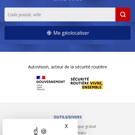
Me géolocaliser
Autovision, acteur de la sécurité routière
OUTILS/DIVERS
X
Masquer le bandeau des 
Rappel contrôle technique gratuit
Partenariats/Remises