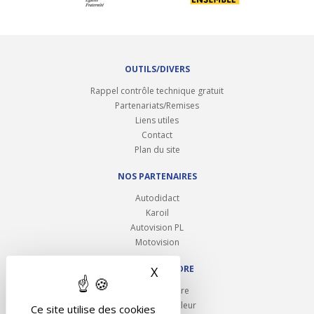
OUTILS/DIVERS
Rappel contrôle technique gratuit
Partenariats/Remises
Liens utiles
Contact
Plan du site
NOS PARTENAIRES
Autodidact
Karoil
Autovision PL
Motovision
NOUS REJOINDRE
X
Masquer le bandeau des 
Ouvrir un centre
Devenez contrôleur
Ce site utilise des cookies