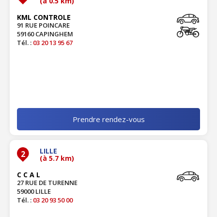
(à 0.5 km)
KML CONTROLE
91 RUE POINCARE
59160 CAPINGHEM
Tél. :
03 20 13 95 67
Prendre rendez-vous
LILLE
2
(à 5.7 km)
C C A L
27 RUE DE TURENNE
59000 LILLE
Tél. :
03 20 93 50 00