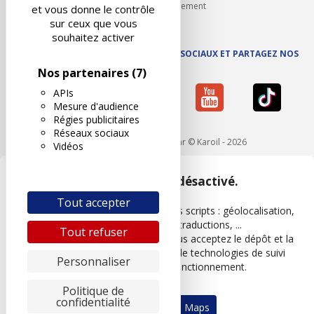
Carrières et recrutement
et vous donne le contrôle
sur ceux que vous
souhaitez activer
SUIVEZ AUTOVISION SUR LES RÉSEAUX SOCIAUX ET PARTAGEZ NOS
ACTUS
Nos partenaires
(7)
APIs
Mesure d'audience
Régies publicitaires
Réseaux sociaux
Mentions légales
- Réalisé par © Karoil - 2026
Vidéos
Google Maps est désactivé.
Tout accepter
Les APIs permettent de charger des scripts : géolocalisation,
moteurs de recherche, traductions, ...
Tout refuser
En autorisant ces services tiers, vous acceptez le dépôt et la
lecture de cookies et l'utilisation de technologies de suivi
Personnaliser
nécessaires à leur bon fonctionnement.
Politique de
confidentialité
Autoriser Google Maps