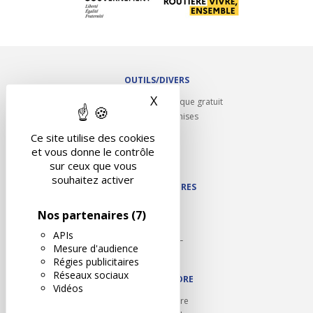
OUTILS/DIVERS
X
Masquer le bandeau des 
Rappel contrôle technique gratuit
Partenariats/Remises
Liens utiles
Ce site utilise des cookies
Contact
et vous donne le contrôle
Plan du site
sur ceux que vous
souhaitez activer
NOS PARTENAIRES
Autodidact
Nos partenaires
(7)
Karoil
APIs
Autovision PL
Mesure d'audience
Motovision
Régies publicitaires
Réseaux sociaux
NOUS REJOINDRE
Vidéos
Ouvrir un centre