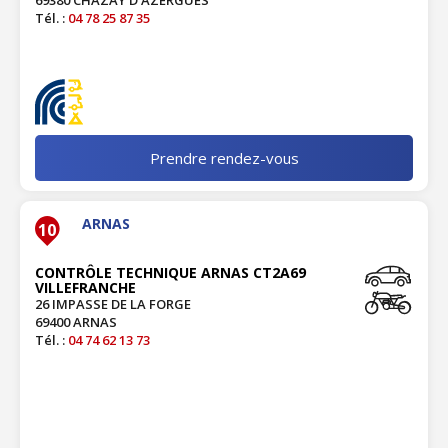
69380 CHAZAY D AZERGUES
Tél. :
04 78 25 87 35
Prendre rendez-vous
ARNAS
10
CONTRÔLE TECHNIQUE ARNAS CT2A69
VILLEFRANCHE
26 IMPASSE DE LA FORGE
69400 ARNAS
Tél. :
04 74 62 13 73