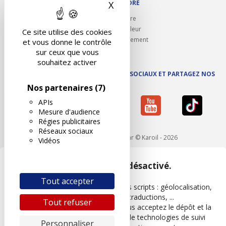
NOUS REJOINDRE
X
Masquer le bandeau des 
Ouvrir un centre
Devenez contrôleur
Ce site utilise des cookies
Carrières et recrutement
et vous donne le contrôle
sur ceux que vous
souhaitez activer
SUIVEZ AUTOVISION SUR LES RÉSEAUX SOCIAUX ET PARTAGEZ NOS
ACTUS
Nos partenaires
(7)
APIs
Mesure d'audience
Régies publicitaires
Réseaux sociaux
Mentions légales
- Réalisé par © Karoil - 2026
Vidéos
Google Maps est désactivé.
Tout accepter
Les APIs permettent de charger des scripts : géolocalisation,
moteurs de recherche, traductions, ...
Tout refuser
En autorisant ces services tiers, vous acceptez le dépôt et la
lecture de cookies et l'utilisation de technologies de suivi
Personnaliser