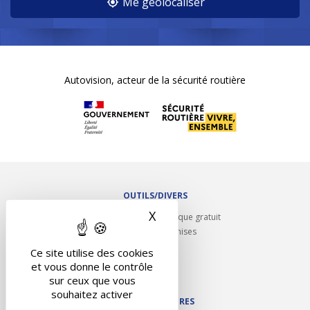
Me géolocaliser
Autovision, acteur de la sécurité routière
OUTILS/DIVERS
X
Masquer le bandeau des 
Rappel contrôle technique gratuit
Partenariats/Remises
Liens utiles
Ce site utilise des cookies
Contact
et vous donne le contrôle
Plan du site
sur ceux que vous
souhaitez activer
NOS PARTENAIRES