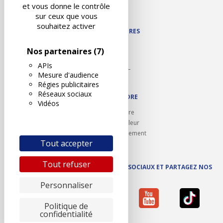
Contact
et vous donne le contrôle
Plan du site
sur ceux que vous
souhaitez activer
NOS PARTENAIRES
Autodidact
Nos partenaires
(7)
Karoil
APIs
Autovision PL
Mesure d'audience
Motovision
Régies publicitaires
Réseaux sociaux
NOUS REJOINDRE
Vidéos
Ouvrir un centre
Devenez contrôleur
Carrières et recrutement
Tout accepter
Tout refuser
SUIVEZ AUTOVISION SUR LES RÉSEAUX SOCIAUX ET PARTAGEZ NOS
ACTUS
Personnaliser
Politique de
confidentialité