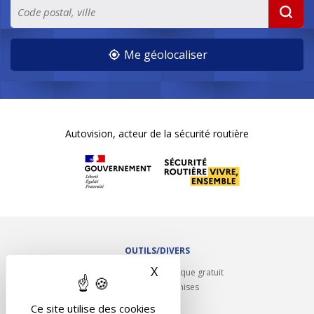
Me géolocaliser
Autovision, acteur de la sécurité routière
OUTILS/DIVERS
X
Masquer le bandeau des 
Rappel contrôle technique gratuit
Partenariats/Remises
Liens utiles
Ce site utilise des cookies