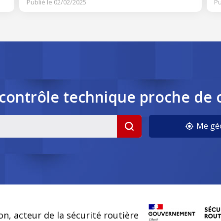
Publié le 02/02/2025
Pu
contrôle
technique
proche de 
cookies
Me géo
on, acteur de la sécurité routière