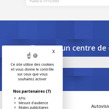
Publié le 17/12/2025
Trouvez un centre de 
X
Masquer le bandeau des 
Ce site utilise des cookies
et vous donne le contrôle
sur ceux que vous
souhaitez activer
Nos partenaires
(7)
APIs
Mesure d'audience
Autovisi
Régies publicitaires