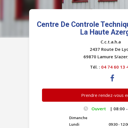
Centre De Controle Techni
La Haute Azer
C.c.t.a.h.a
2437 Route De Ly
69870 Lamure S/aze
Tél. :
04 74 60 13 
Prendre rendez-vous en
Ouvert
| 08:00 -
Dimanche
Lundi
09:30 - 12:0