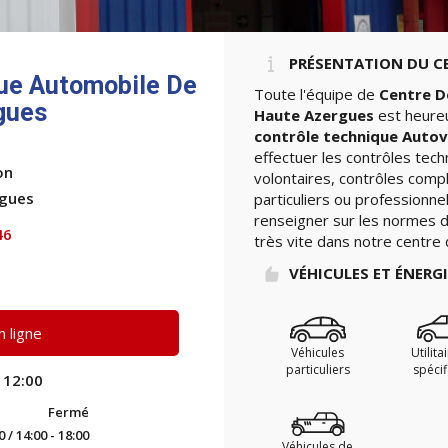
PRÉSENTATION DU C
que Automobile De
Toute l'équipe de
Centre D
gues
Haute Azergues
est heureu
contrôle technique Autov
effectuer les contrôles tec
on
volontaires, contrôles comp
rgues
particuliers ou professionne
renseigner sur les normes de
46
très vite dans notre centre 
VÉHICULES ET ÉNERG
 ligne
Véhicules
Utilita
particuliers
spéci
 12:00
Fermé
0 / 14:00 - 18:00
Véhicules de