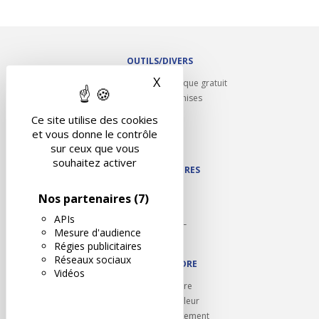
OUTILS/DIVERS
X
Masquer le bandeau des 
Rappel contrôle technique gratuit
Partenariats/Remises
Liens utiles
Ce site utilise des cookies
Contact
et vous donne le contrôle
Plan du site
sur ceux que vous
souhaitez activer
NOS PARTENAIRES
Autodidact
Nos partenaires
(7)
Karoil
APIs
Autovision PL
Mesure d'audience
Motovision
Régies publicitaires
Réseaux sociaux
NOUS REJOINDRE
Vidéos
Ouvrir un centre
Devenez contrôleur
Carrières et recrutement