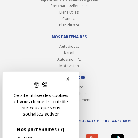
Partenariats/Remises
Liens utiles
Contact
Plan du site
NOS PARTENAIRES
Autodidact
Karoil
Autovision PL
Motovision
NOUS REJOINDRE
X
Masquer le bandeau des 
Ouvrir un centre
Devenez contrôleur
Ce site utilise des cookies
Carrières et recrutement
et vous donne le contrôle
sur ceux que vous
souhaitez activer
SUIVEZ AUTOVISION SUR LES RÉSEAUX SOCIAUX ET PARTAGEZ NOS
ACTUS
Nos partenaires
(7)