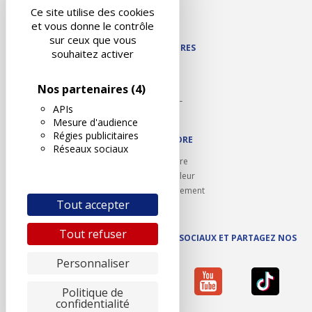
Contact
Ce site utilise des cookies
Plan du site
et vous donne le contrôle
sur ceux que vous
NOS PARTENAIRES
souhaitez activer
Autodidact
Karoil
Nos partenaires
(4)
Autovision PL
APIs
Motovision
Mesure d'audience
Régies publicitaires
NOUS REJOINDRE
Réseaux sociaux
Ouvrir un centre
Devenez contrôleur
Carrières et recrutement
Tout accepter
Tout refuser
SUIVEZ AUTOVISION SUR LES RÉSEAUX SOCIAUX ET PARTAGEZ NOS
ACTUS
Personnaliser
Politique de
confidentialité