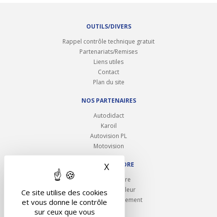
OUTILS/DIVERS
Rappel contrôle technique gratuit
Partenariats/Remises
Liens utiles
Contact
Plan du site
NOS PARTENAIRES
Autodidact
Karoil
Autovision PL
Motovision
NOUS REJOINDRE
X
Masquer le bandeau des 
Ouvrir un centre
Devenez contrôleur
Ce site utilise des cookies
Carrières et recrutement
et vous donne le contrôle
sur ceux que vous