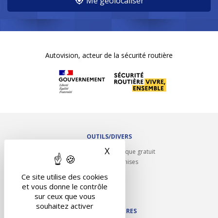
Me géolocaliser
Autovision, acteur de la sécurité routière
OUTILS/DIVERS
X
Masquer le bandeau des 
Rappel contrôle technique gratuit
Partenariats/Remises
Liens utiles
Ce site utilise des cookies
Contact
et vous donne le contrôle
Plan du site
sur ceux que vous
souhaitez activer
NOS PARTENAIRES