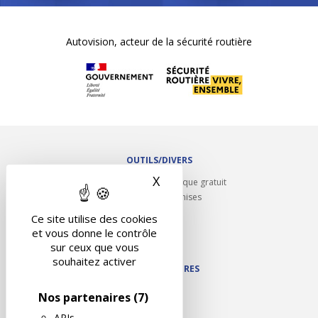
Autovision, acteur de la sécurité routière
OUTILS/DIVERS
X
Masquer le bandeau des 
Rappel contrôle technique gratuit
Partenariats/Remises
Liens utiles
Ce site utilise des cookies
Contact
et vous donne le contrôle
Plan du site
sur ceux que vous
souhaitez activer
NOS PARTENAIRES
Autodidact
Nos partenaires
(7)
Karoil
APIs