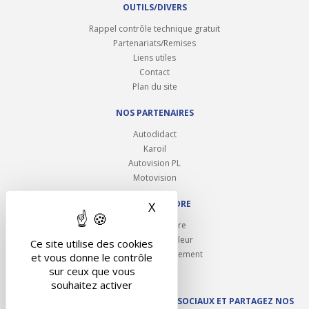
OUTILS/DIVERS
Rappel contrôle technique gratuit
Partenariats/Remises
Liens utiles
Contact
Plan du site
NOS PARTENAIRES
Autodidact
Karoil
Autovision PL
Motovision
NOUS REJOINDRE
X
Masquer le bandeau des 
Ouvrir un centre
Devenez contrôleur
Ce site utilise des cookies
Carrières et recrutement
et vous donne le contrôle
sur ceux que vous
souhaitez activer
SUIVEZ AUTOVISION SUR LES RÉSEAUX SOCIAUX ET PARTAGEZ NOS