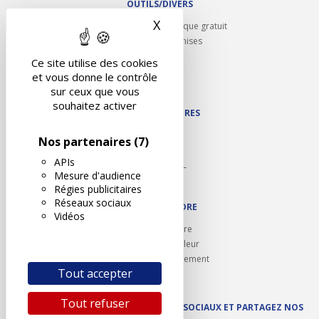
OUTILS/DIVERS
X
Masquer le bandeau des 
Rappel contrôle technique gratuit
Partenariats/Remises
Liens utiles
Ce site utilise des cookies
Contact
et vous donne le contrôle
Plan du site
sur ceux que vous
souhaitez activer
NOS PARTENAIRES
Autodidact
Nos partenaires
(7)
Karoil
APIs
Autovision PL
Mesure d'audience
Motovision
Régies publicitaires
Réseaux sociaux
NOUS REJOINDRE
Vidéos
Ouvrir un centre
Devenez contrôleur
Carrières et recrutement
Tout accepter
Tout refuser
SUIVEZ AUTOVISION SUR LES RÉSEAUX SOCIAUX ET PARTAGEZ NOS