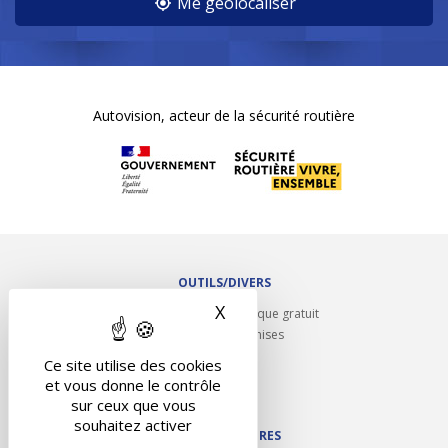
Me géolocaliser
Autovision, acteur de la sécurité routière
OUTILS/DIVERS
X
Masquer le bandeau des 
Rappel contrôle technique gratuit
Partenariats/Remises
Liens utiles
Ce site utilise des cookies
Contact
et vous donne le contrôle
Plan du site
sur ceux que vous
souhaitez activer
NOS PARTENAIRES