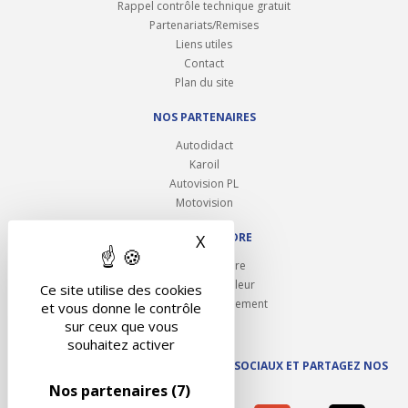
Rappel contrôle technique gratuit
Partenariats/Remises
Liens utiles
Contact
Plan du site
NOS PARTENAIRES
Autodidact
Karoil
Autovision PL
Motovision
NOUS REJOINDRE
X
Masquer le bandeau des 
Ouvrir un centre
Devenez contrôleur
Ce site utilise des cookies
Carrières et recrutement
et vous donne le contrôle
sur ceux que vous
souhaitez activer
SUIVEZ AUTOVISION SUR LES RÉSEAUX SOCIAUX ET PARTAGEZ NOS
ACTUS
Nos partenaires
(7)