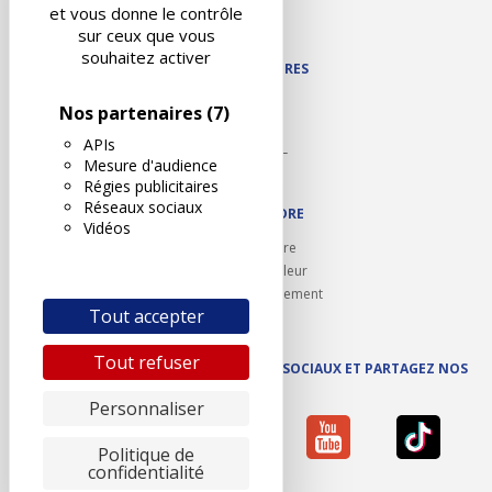
Contact
et vous donne le contrôle
Plan du site
sur ceux que vous
souhaitez activer
NOS PARTENAIRES
Autodidact
Nos partenaires
(7)
Karoil
APIs
Autovision PL
Mesure d'audience
Motovision
Régies publicitaires
Réseaux sociaux
NOUS REJOINDRE
Vidéos
Ouvrir un centre
Devenez contrôleur
Carrières et recrutement
Tout accepter
Tout refuser
SUIVEZ AUTOVISION SUR LES RÉSEAUX SOCIAUX ET PARTAGEZ NOS
ACTUS
Personnaliser
Politique de
confidentialité