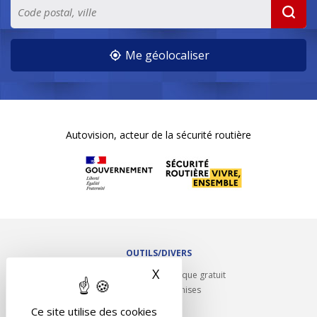
Me géolocaliser
Autovision, acteur de la sécurité routière
OUTILS/DIVERS
X
Masquer le bandeau des 
Rappel contrôle technique gratuit
Partenariats/Remises
Liens utiles
Ce site utilise des cookies