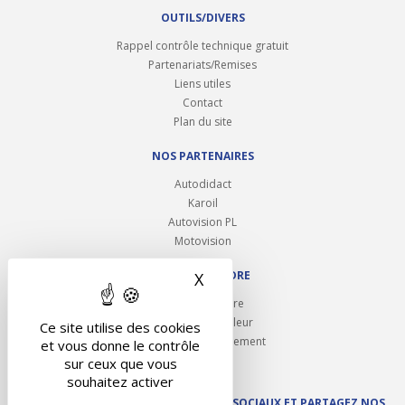
OUTILS/DIVERS
Rappel contrôle technique gratuit
Partenariats/Remises
Liens utiles
Contact
Plan du site
NOS PARTENAIRES
Autodidact
Karoil
Autovision PL
Motovision
NOUS REJOINDRE
X
Masquer le bandeau des 
Ouvrir un centre
Devenez contrôleur
Ce site utilise des cookies
Carrières et recrutement
et vous donne le contrôle
sur ceux que vous
souhaitez activer
SUIVEZ AUTOVISION SUR LES RÉSEAUX SOCIAUX ET PARTAGEZ NOS