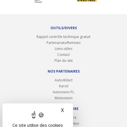
OUTILS/DIVERS
Rappel contrôle technique gratuit
Partenariats/Remises
Liens utiles
Contact
Plan du site
NOS PARTENAIRES
Autodidact
Karoil
Autovision PL
Motovision
NOUS REJOINDRE
X
Masquer le bandeau des 
Ouvrir un centre
Devenez contrôleur
Ce site utilise des cookies