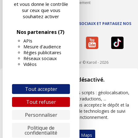
Carrières et recrutement
et vous donne le contrôle
sur ceux que vous
souhaitez activer
SUIVEZ AUTOVISION SUR LES RÉSEAUX SOCIAUX ET PARTAGEZ NOS
ACTUS
Nos partenaires
(7)
APIs
Mesure d'audience
Régies publicitaires
Réseaux sociaux
Mentions légales
- Réalisé par © Karoil - 2026
Vidéos
Google Maps est désactivé.
Tout accepter
Les APIs permettent de charger des scripts : géolocalisation,
moteurs de recherche, traductions, ...
Tout refuser
En autorisant ces services tiers, vous acceptez le dépôt et la
lecture de cookies et l'utilisation de technologies de suivi
Personnaliser
nécessaires à leur bon fonctionnement.
Politique de
confidentialité
Autoriser Google Maps