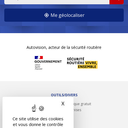
Me géolocaliser
Autovision, acteur de la sécurité routière
OUTILS/DIVERS
X
Masquer le bandeau des 
Rappel contrôle technique gratuit
Partenariats/Remises
Liens utiles
Ce site utilise des cookies
Contact
et vous donne le contrôle
Plan du site