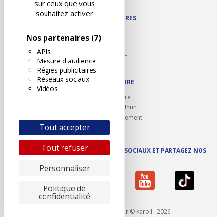
sur ceux que vous
souhaitez activer
NOS PARTENAIRES
Autodidact
Nos partenaires
(7)
Karoil
APIs
Autovision PL
Mesure d'audience
Motovision
Régies publicitaires
Réseaux sociaux
NOUS REJOINDRE
Vidéos
Ouvrir un centre
Devenez contrôleur
Carrières et recrutement
Tout accepter
Tout refuser
SUIVEZ AUTOVISION SUR LES RÉSEAUX SOCIAUX ET PARTAGEZ NOS
ACTUS
Personnaliser
Politique de
confidentialité
Mentions légales
- Réalisé par © Karoil - 2026