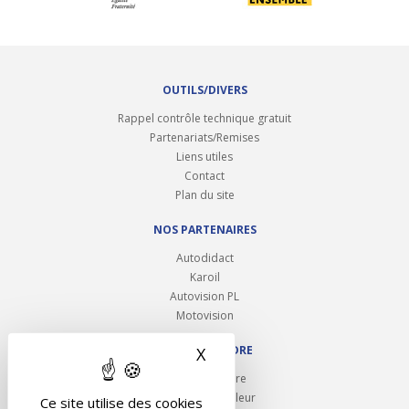
OUTILS/DIVERS
Rappel contrôle technique gratuit
Partenariats/Remises
Liens utiles
Contact
Plan du site
NOS PARTENAIRES
Autodidact
Karoil
Autovision PL
Motovision
NOUS REJOINDRE
X
Masquer le bandeau des 
Ouvrir un centre
Devenez contrôleur
Ce site utilise des cookies