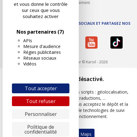
Carrières et recrutement
et vous donne le contrôle
sur ceux que vous
souhaitez activer
SUIVEZ AUTOVISION SUR LES RÉSEAUX SOCIAUX ET PARTAGEZ NOS
ACTUS
Nos partenaires
(7)
APIs
Mesure d'audience
Régies publicitaires
Réseaux sociaux
Mentions légales
- Réalisé par © Karoil - 2026
Vidéos
Google Maps est désactivé.
Tout accepter
Les APIs permettent de charger des scripts : géolocalisation,
moteurs de recherche, traductions, ...
Tout refuser
En autorisant ces services tiers, vous acceptez le dépôt et la
lecture de cookies et l'utilisation de technologies de suivi
Personnaliser
nécessaires à leur bon fonctionnement.
Politique de
confidentialité
Autoriser Google Maps