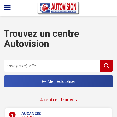
Panneau de gestion des cookies
Trouvez un centre
Autovision
Me géolocaliser
4 centres trouvés
AUZANCES
1