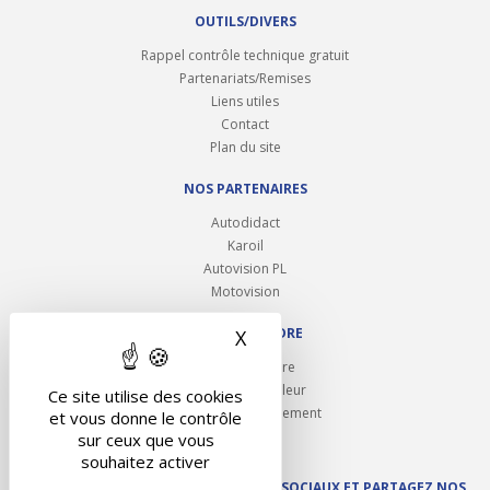
OUTILS/DIVERS
Rappel contrôle technique gratuit
Partenariats/Remises
Liens utiles
Contact
Plan du site
NOS PARTENAIRES
Autodidact
Karoil
Autovision PL
Motovision
NOUS REJOINDRE
X
Masquer le bandeau des 
Ouvrir un centre
Devenez contrôleur
Ce site utilise des cookies
Carrières et recrutement
et vous donne le contrôle
sur ceux que vous
souhaitez activer
SUIVEZ AUTOVISION SUR LES RÉSEAUX SOCIAUX ET PARTAGEZ NOS