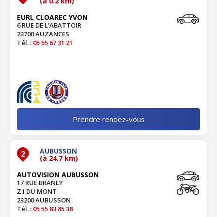
(à 0.2 km)
EURL CLOAREC YVON
6 RUE DE L'ABATTOIR
23700 AUZANCES
Tél. :
05 55 67 31 21
Prendre rendez-vous
AUBUSSON
2
(à 24.7 km)
AUTOVISION AUBUSSON
17 RUE BRANLY
Z.I DU MONT
23200 AUBUSSON
Tél. :
05 55 83 85 38